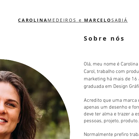
CAROLINA
MEDEIROS e
MARCELO
SABIÁ
Sobre nós
Olá, meu nome é Carolin
Carol, trabalho com produ
marketing há mais de 16
graduada em Design Gráfic
Acredito que uma marca 
apenas um desenho e form
deve ter alma e trazer a e
pessoas, projeto, produto.
Normalmente prefiro tra